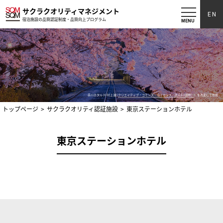
サクラクオリティマネジメント
EN
宿泊施設の品質認証制度・品質向上プログラム
MENU
赤川ホタル (© 村上 誠 (
クリエイティブ・コモンズ・ライセンス（表示4.0 国際）
）を改変して作成
トップページ
サクラクオリティ認証施設
東京ステーションホテル
東京ステーションホテル