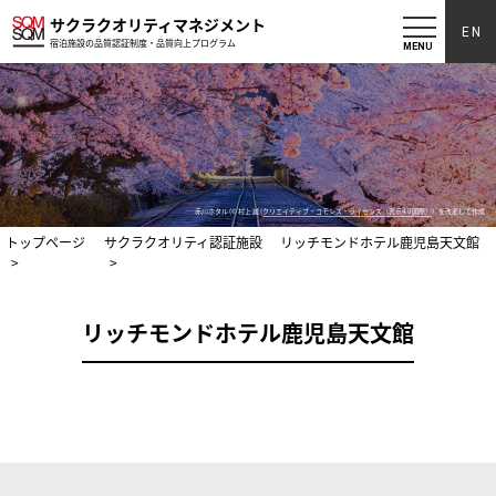
サクラクオリティマネジメント
EN
宿泊施設の品質認証制度・品質向上プログラム
MENU
赤川ホタル (© 村上 誠 (
クリエイティブ・コモンズ・ライセンス（表示4.0 国際）
）を改変して作成
トップページ
サクラクオリティ認証施設
リッチモンドホテル鹿児島天文館
リッチモンドホテル鹿児島天文館