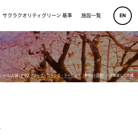
サクラクオリティグリーン 基準
施設一覧
EN
(© 村上 誠 (
クリエイティブ・コモンズ・ライセンス（表示4.0 国際）
）を改変して作成
ン